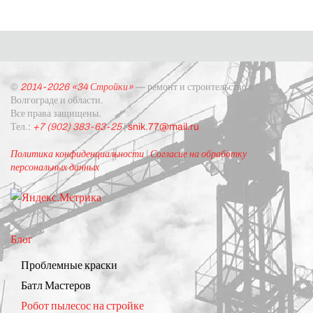
©
2014-2026 «34 Стройки»
— ремонт и строительство в
Волгограде и области.
Все права защищены.
Тел.:
+7 (902) 383-63-25
|
snik.77@mail.ru
Политика конфиденциальности
|
Согласие на обработку
персональных данных
Блог
Проблемные краски
Батл Мастеров
Робот пылесос на стройке