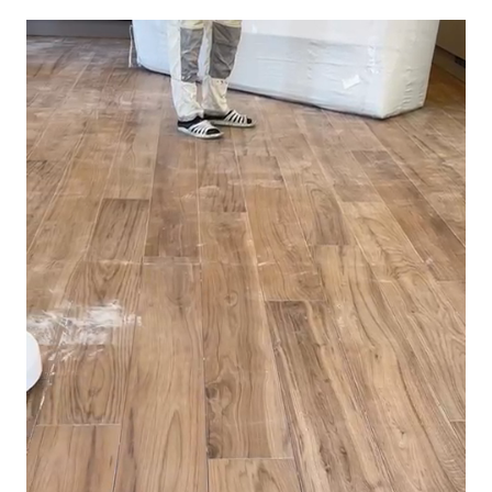
На этом видео, мы усложнили задачу: после
уборки укрывного материала весь оставшийся
мусор с плитки аккуратно сгребли прямо на его
путь. Но наш электронный труженик, промолчал,
как настоящий подсобник, и продолжил уборку,
будто так и было задумано. Видимо, у роботов
тоже есть своя гордость — они не сдаются, даже